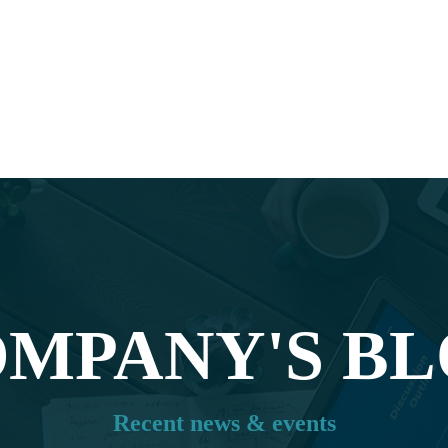
MPANY'S B
Recent news & events