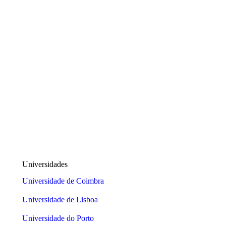
CRUP emite parecer desfavorável sobre pr
transformação institucional no ensino supe
Notícias
Read article
Universidades
Universidade de Coimbra
Universidade de Lisboa
Universidade do Porto