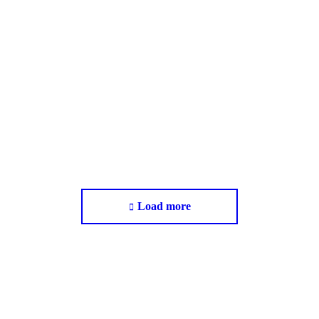
opostas de
CRUP alerta para ris
rior
regime de graus e d
Notícias
Read article
Load more