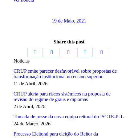
19 de Maio, 2021
Share this post
Share
Share
Share
Share
Share
Notícias
on
on
on
on
on
CRUP emite parecer desfavorável sobre propostas de
WhatsApp
LinkedIn
Pinterest
Twitter
Facebook
transformação institucional no ensino superior
11 de Abril, 2026
CRUP alerta para riscos sistémicos na proposta de
revisão do regime de graus e diplomas
2 de Abril, 2026
Tomada de posse da nova equipa reitoral do ISCTE-IUL
24 de Março, 2026
Processo Eleitoral para eleição do Reitor da