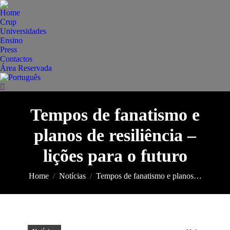
Home
Crup
Universidades
Ensino
Press
Contactos
Área Reservada
Search:
Tempos de fanatismo e
planos de resiliência –
You are here:
lições para o futuro
Home
Notícias
Tempos de fanatismo e planos…