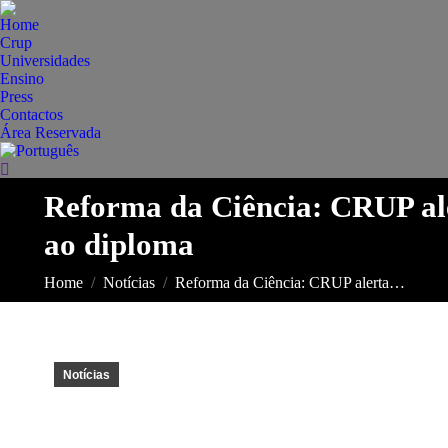
Home
Crup
Universidades
Ensino
Press
Contactos
Área Reservada
Search:
Reforma da Ciência: CRUP aler
ao diploma
You are here:
Home
Notícias
Reforma da Ciência: CRUP alerta…
Notícias