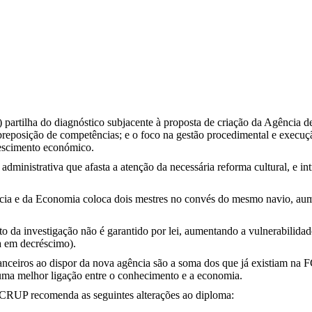
rtilha do diagnóstico subjacente à proposta de criação da Agência de 
eposição de competências; e o foco na gestão procedimental e execução
rescimento económico.
dministrativa que afasta a atenção da necessária reforma cultural, e i
ncia e da Economia coloca dois mestres no convés do mesmo navio, aumen
 da investigação não é garantido por lei, aumentando a vulnerabilida
a em decréscimo).
nceiros ao dispor da nova agência são a soma dos que já existiam na 
r uma melhor ligação entre o conhecimento e a economia.
, o CRUP recomenda as seguintes alterações ao diploma: