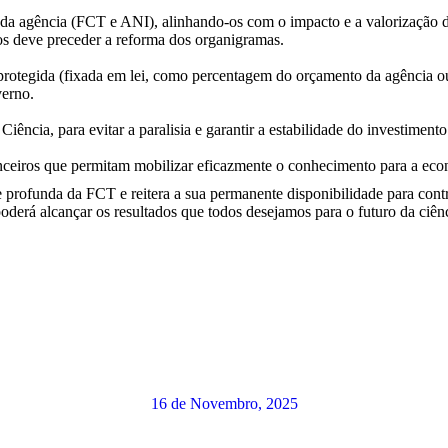
cada agência (FCT e ANI), alinhando-os com o impacto e a valorização d
sos deve preceder a reforma dos organigramas.
protegida (fixada em lei, como percentagem do orçamento da agência o
verno.
iência, para evitar a paralisia e garantir a estabilidade do investimento 
nceiros que permitam mobilizar eficazmente o conhecimento para a eco
ofunda da FCT e reitera a sua permanente disponibilidade para contri
oderá alcançar os resultados que todos desejamos para o futuro da ciên
16 de Novembro, 2025