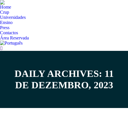
Home
Crup
Universidades
Ensino
Press
Contactos
Área Reservada
Search:
DAILY ARCHIVES: 11
You are here:
DE DEZEMBRO, 2023