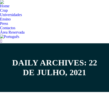
Home
Crup
Universidades
Ensino
Press
Contactos
Área Reservada
Search:
DAILY ARCHIVES: 22
You are here:
DE JULHO, 2021