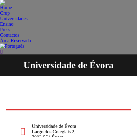
Home
Crup
Universidades
Ensino
Press
Contactos
Área Reservada
Search:
Universidade de Évora
You are here:
Universidade de Évora
Largo dos Colegiais 2,