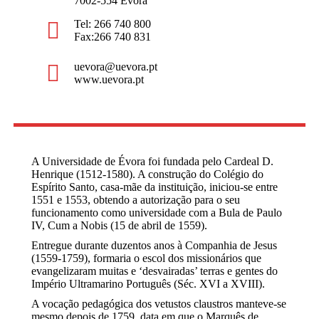
7002-554 Évora
Tel: 266 740 800
Fax:266 740 831
uevora@uevora.pt
www.uevora.pt
A Universidade de Évora foi fundada pelo Cardeal D.
Henrique (1512-1580). A construção do Colégio do
Espírito Santo, casa-mãe da instituição, iniciou-se entre
1551 e 1553, obtendo a autorização para o seu
funcionamento como universidade com a Bula de Paulo
IV, Cum a Nobis (15 de abril de 1559).
Entregue durante duzentos anos à Companhia de Jesus
(1559-1759), formaria o escol dos missionários que
evangelizaram muitas e ‘desvairadas’ terras e gentes do
Império Ultramarino Português (Séc. XVI a XVIII).
A vocação pedagógica dos vetustos claustros manteve-se
mesmo depois de 1759, data em que o Marquês de