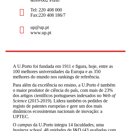
4099-002 Porto
Tel: 220 408 000
Fax:220 408 186/7
up@up.pt
www.up.pt
A U.Porto foi fundada em 1911 e figura, hoje, entre as
100 melhores universidades da Europa e as 350
melhores do mundo nos rankings de referência.
Para além da excelência no ensino, a U.Porto é também
o maior produtor de ciência do país, com mais de 23%
dos artigos científicos portugueses indexados no
Web of
Science
(2015-2019). Lidera também os pedidos de
registo de patentes europeias e gere um dos mais
dinâmicos ecossistemas nacionais de inovação: a
UPTEC.
O
campus
da U.Porto integra 14 faculdades, uma
business school
, 48 unidades de I&D (43 avaliadas com