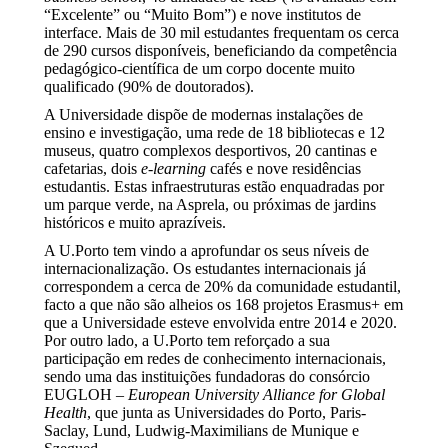
“Excelente” ou “Muito Bom”) e nove institutos de
interface. Mais de 30 mil estudantes frequentam os cerca
de 290 cursos disponíveis, beneficiando da competência
pedagógico-científica de um corpo docente muito
qualificado (90% de doutorados).
A Universidade dispõe de modernas instalações de
ensino e investigação, uma rede de 18 bibliotecas e 12
museus, quatro complexos desportivos, 20 cantinas e
cafetarias, dois
e-learning
cafés e nove residências
estudantis. Estas infraestruturas estão enquadradas por
um parque verde, na Asprela, ou próximas de jardins
históricos e muito aprazíveis.
A U.Porto tem vindo a aprofundar os seus níveis de
internacionalização. Os estudantes internacionais já
correspondem a cerca de 20% da comunidade estudantil,
facto a que não são alheios os 168 projetos Erasmus+ em
que a Universidade esteve envolvida entre 2014 e 2020.
Por outro lado, a U.Porto tem reforçado a sua
participação em redes de conhecimento internacionais,
sendo uma das instituições fundadoras do consórcio
EUGLOH –
European University Alliance for Global
Health
, que junta as Universidades do Porto, Paris-
Saclay, Lund, Ludwig-Maximilians de Munique e