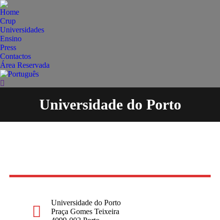
Home
Crup
Universidades
Ensino
Press
Contactos
Área Reservada
Search:
Universidade do Porto
You are here:
Universidade do Porto
Praça Gomes Teixeira