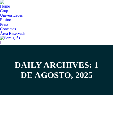
Home
Crup
Universidades
Ensino
Press
Contactos
Área Reservada
Search:
DAILY ARCHIVES: 1
You are here:
DE AGOSTO, 2025