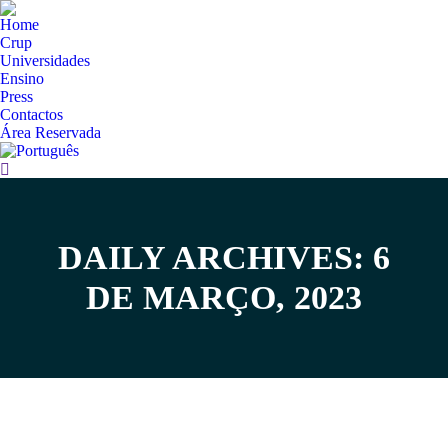
Home
Crup
Universidades
Ensino
Press
Contactos
Área Reservada
Search:
DAILY ARCHIVES: 6
You are here:
DE MARÇO, 2023