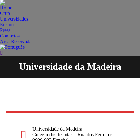
Home
Crup
Universidades
Ensino
Press
Contactos
Área Reservada
Search:
Universidade da Madeira
You are here:
Universidade da Madeira
Colégio dos Jesuítas – Rua dos Ferreiros