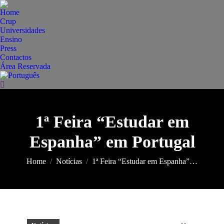
Home
Crup
Universidades
Ensino
Press
Contactos
Área Reservada
Search:
1ª Feira “Estudar em
Espanha” em Portugal
You are here:
Home
Notícias
1ª Feira “Estudar em Espanha”…