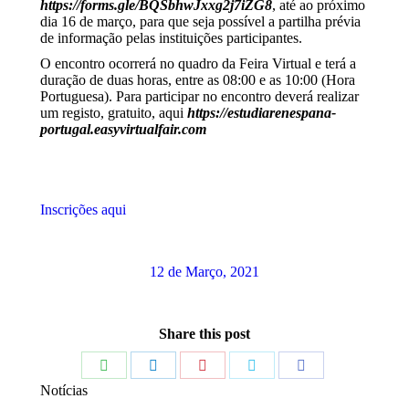
https://forms.gle/BQSbhwJxxg2j7iZG8
, até ao próximo
dia 16 de março, para que seja possível a partilha prévia
de informação pelas instituições participantes.
O encontro ocorrerá no quadro da Feira Virtual e terá a
duração de duas horas, entre as 08:00 e as 10:00 (Hora
Portuguesa). Para participar no encontro deverá realizar
um registo, gratuito, aqui
https://estudiarenespana-
portugal.easyvirtualfair.com
Inscrições aqui
12 de Março, 2021
Share this post
Share
Share
Share
Share
Share
Notícias
on
on
on
on
on