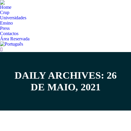
Home
Crup
Universidades
Ensino
Press
Contactos
Área Reservada
Search:
DAILY ARCHIVES: 26
You are here:
DE MAIO, 2021