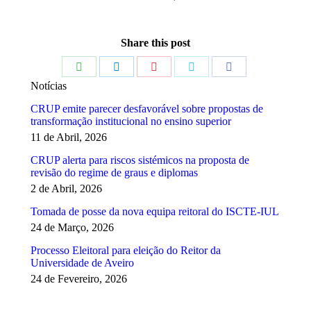
Share this post
Share
Share
Share
Share
Share
Notícias
on
on
on
on
on
CRUP emite parecer desfavorável sobre propostas de
WhatsApp
LinkedIn
Pinterest
Twitter
Facebook
transformação institucional no ensino superior
11 de Abril, 2026
CRUP alerta para riscos sistémicos na proposta de
revisão do regime de graus e diplomas
2 de Abril, 2026
Tomada de posse da nova equipa reitoral do ISCTE-IUL
24 de Março, 2026
Processo Eleitoral para eleição do Reitor da
Universidade de Aveiro
24 de Fevereiro, 2026