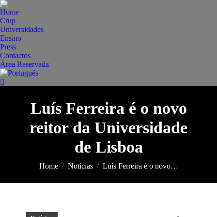
Home
Crup
Universidades
Ensino
Press
Contactos
Área Reservada
Search:
Luís Ferreira é o novo
reitor da Universidade
You are here:
de Lisboa
Home
Notícias
Luís Ferreira é o novo…