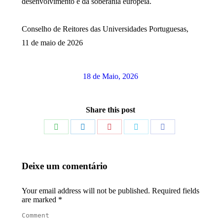
desenvolvimento e da soberania europeia.
Conselho de Reitores das Universidades Portuguesas,
11 de maio de 2026
18 de Maio, 2026
Share this post
Share
Share
Share
Share
Share
on
on
on
on
on
WhatsApp
LinkedIn
Pinterest
Twitter
Facebook
Deixe um comentário
Your email address will not be published. Required fields
are marked
*
Comment