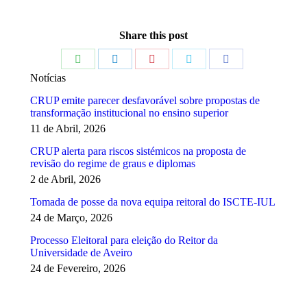
Share this post
Share
Share
Share
Share
Share
Notícias
on
on
on
on
on
CRUP emite parecer desfavorável sobre propostas de
WhatsApp
LinkedIn
Pinterest
Twitter
Facebook
transformação institucional no ensino superior
11 de Abril, 2026
CRUP alerta para riscos sistémicos na proposta de
revisão do regime de graus e diplomas
2 de Abril, 2026
Tomada de posse da nova equipa reitoral do ISCTE-IUL
24 de Março, 2026
Processo Eleitoral para eleição do Reitor da
Universidade de Aveiro
24 de Fevereiro, 2026