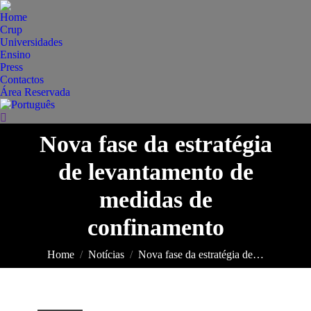
Home
Crup
Universidades
Ensino
Press
Contactos
Área Reservada
Search:
Nova fase da estratégia
de levantamento de
medidas de
You are here:
confinamento
Home
Notícias
Nova fase da estratégia de…