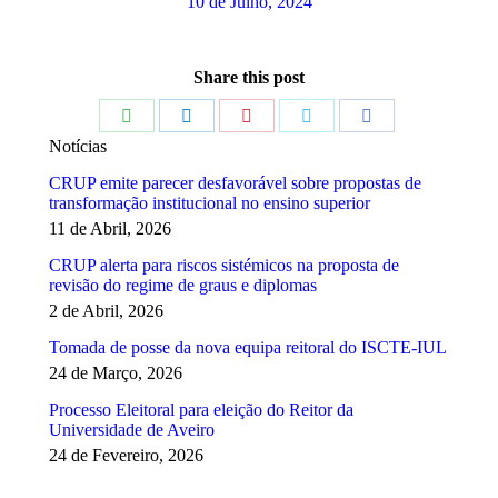
10 de Julho, 2024
Share this post
Share
Share
Share
Share
Share
Notícias
on
on
on
on
on
CRUP emite parecer desfavorável sobre propostas de
WhatsApp
LinkedIn
Pinterest
Twitter
Facebook
transformação institucional no ensino superior
11 de Abril, 2026
CRUP alerta para riscos sistémicos na proposta de
revisão do regime de graus e diplomas
2 de Abril, 2026
Tomada de posse da nova equipa reitoral do ISCTE-IUL
24 de Março, 2026
Processo Eleitoral para eleição do Reitor da
Universidade de Aveiro
24 de Fevereiro, 2026