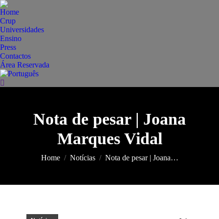
Home
Crup
Universidades
Ensino
Press
Contactos
Área Reservada
Search:
Nota de pesar | Joana
Marques Vidal
You are here:
Home
Notícias
Nota de pesar | Joana…