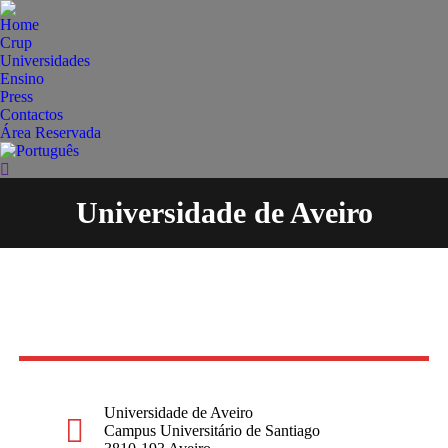
Home
Crup
Universidades
Ensino
Press
Contactos
Área Reservada
Search:
Universidade de Aveiro
You are here:
Universidade de Aveiro
Campus Universitário de Santiago