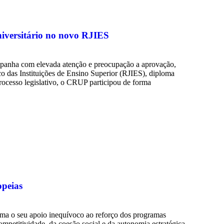
niversitário no novo RJIES
panha com elevada atenção e preocupação a aprovação,
o das Instituições de Ensino Superior (RJIES), diploma
processo legislativo, o CRUP participou de forma
opeias
ma o seu apoio inequívoco ao reforço dos programas
ompetitividade, da coesão social e da autonomia estratégica