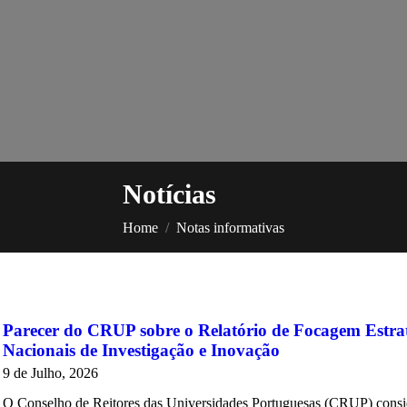
Notícias
You are here:
Home
Notas informativas
Parecer do CRUP sobre o Relatório de Focagem Estrat
Nacionais de Investigação e Inovação
9 de Julho, 2026
O Conselho de Reitores das Universidades Portuguesas (CRUP) conside