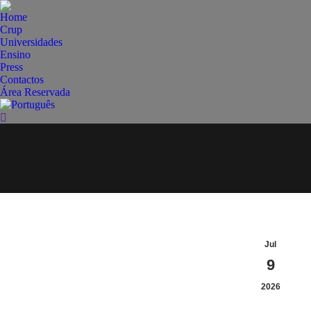
Home
Crup
Universidades
Ensino
Press
Contactos
Área Reservada
Search:
Jul
9
2026