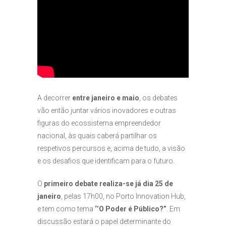
A decorrer
entre janeiro e maio
, os debates
vão então juntar vários inovadores e outras
figuras do ecossistema empreendedor
nacional, às quais caberá partilhar os
respetivos percursos e, acima de tudo, a visão
e os desafios que identificam para o futuro.
O
primeiro debate realiza-se já dia 25 de
janeiro
, pelas 17h00, no Porto Innovation Hub,
e tem como tema
‘’O Poder é Público?”
. Em
discussão estará o papel determinante do