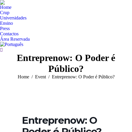
Home
Crup
Universidades
Ensino
Press
Contactos
Área Reservada
Search:
Entreprenow: O Poder é
Público?
You are here:
Home
Event
Entreprenow: O Poder é Público?
Entreprenow: O
Poder é Público?