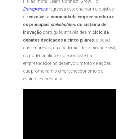
Fiel ao mote “Learn. Connect. Grow”, o
Entreprenow
regressa este ano com o objetivo
de
envolver a comunidade empreendedora e
os principais
stakeholders
do sistema de
inovação
português através de um
ciclo de
debates dedicados a cinco pilares
: o papel
das empresas, da academia, da sociedade civil,
do poder público e do ecossistema
empreendedor no desenvolvimento de ações
que promovam o empreendedorismo e o
espírito empresarial.