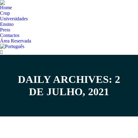
Home
Crup
Universidades
Ensino
Press
Contactos
Área Reservada
Search:
DAILY ARCHIVES: 2
You are here:
DE JULHO, 2021