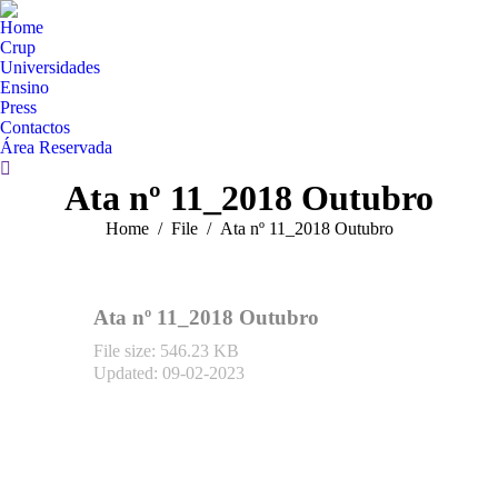
Home
Crup
Universidades
Ensino
Press
Contactos
Área Reservada
Search:
Ata nº 11_2018 Outubro
You are here:
Home
File
Ata nº 11_2018 Outubro
Ata nº 11_2018 Outubro
File size: 546.23 KB
Updated: 09-02-2023