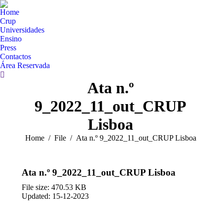
Home
Crup
Universidades
Ensino
Press
Contactos
Área Reservada
Search:
Ata n.º
9_2022_11_out_CRUP
Lisboa
You are here:
Home
File
Ata n.º 9_2022_11_out_CRUP Lisboa
Ata n.º 9_2022_11_out_CRUP Lisboa
File size: 470.53 KB
Updated: 15-12-2023